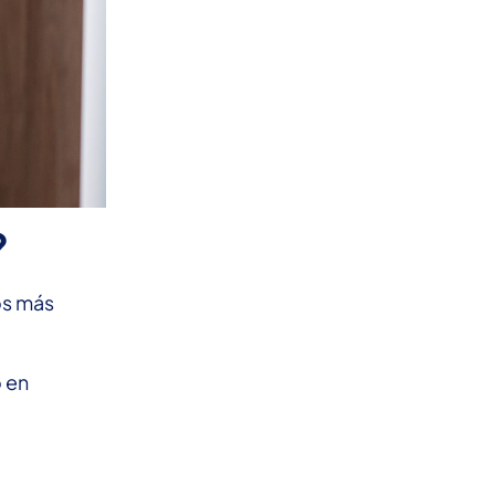
?
os más
 en