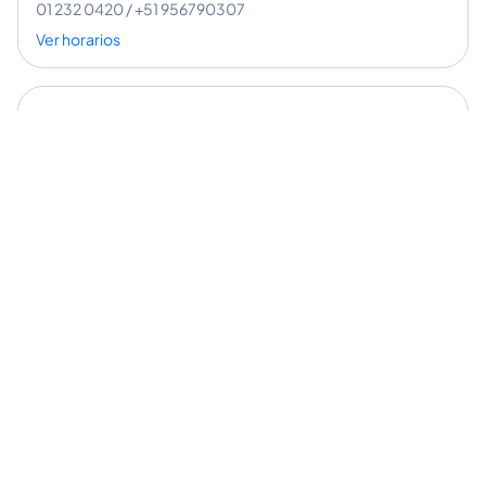
01 232 0420 / +51 956790307
Ver horarios
Miraflores
Av. Benavides 2027
+51 989254923
Ver horarios
Pueblo Libre
Av. Pablo Fernandini 1573
01 330 7492 / +51 923 441 015
Ver horarios
San Isidro