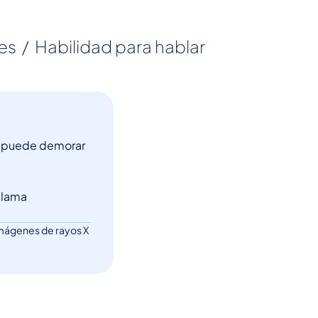
es  /  Habilidad para hablar 
ón puede demorar
 llama
 imágenes de rayos X