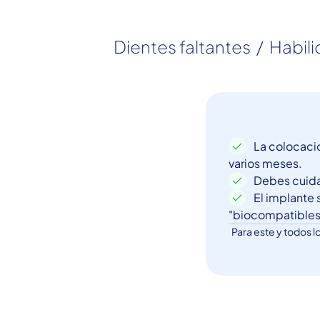
 Dientes faltantes  /  Habil
La colocació
varios meses.
Debes cuidar
El implante 
"biocompatibles"
Para este y todos l