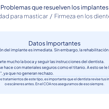
Problemas que resuelven los implantes
idad para masticar  /  Firmeza en los dient
Datos Importantes
n del implante es inmediata. Sin embargo, la rehabilitaci
te mucho la boca y seguir las instrucciones del dentista.
se hace con materiales seguros como el titanio. A esto se le
, ya que no generan rechazo.
os tratamientos de este tipo, es importante que el dentista revise tus
o escáneres antes. En el COA nos aseguramos de eso siempre.