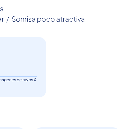
as
r  /  Sonrisa poco atractiva 
.
 imágenes de rayos X