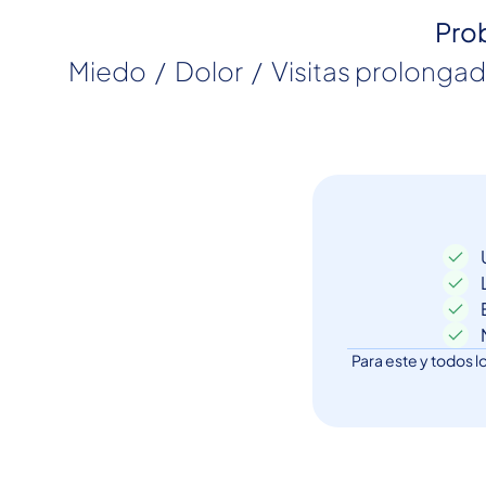
Pro
 Miedo  /  Dolor  /  Visitas prolongadas en consultorio  /  Niños angustiados  /  Funciona bien en tratamientos no 
U
L
E
N
Para este y todos l