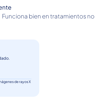
ente
edado.
 imágenes de rayos X